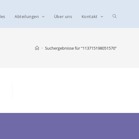
les
Abteilungen
Über uns
Kontakt
>
Suchergebnisse für
“113715198051570”