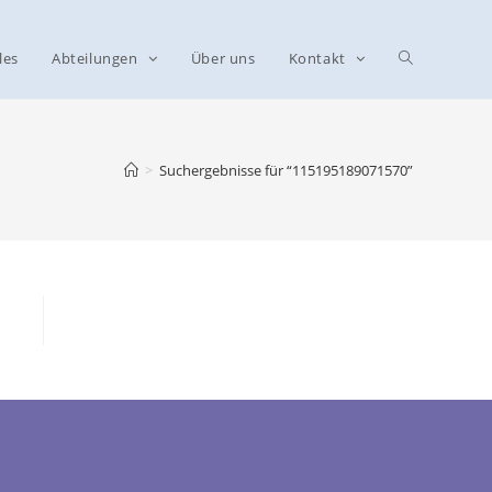
les
Abteilungen
Über uns
Kontakt
>
Suchergebnisse für
“115195189071570”