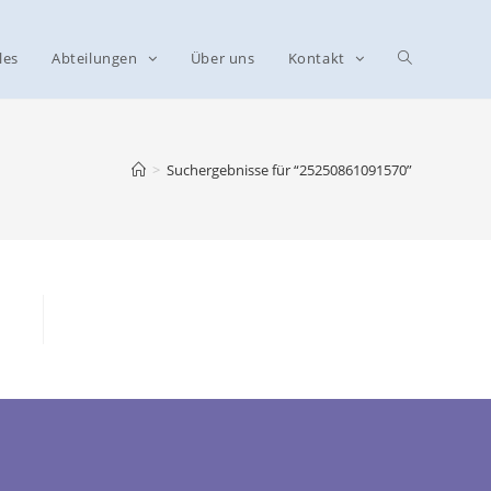
les
Abteilungen
Über uns
Kontakt
>
Suchergebnisse für
“25250861091570”