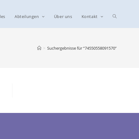
les
Abteilungen
Über uns
Kontakt
>
Suchergebnisse für
“74550558091570”