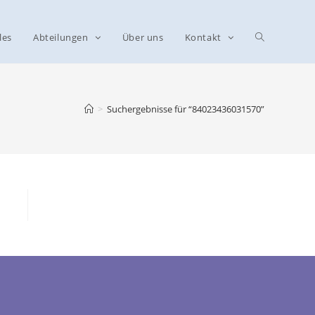
les
Abteilungen
Über uns
Kontakt
>
Suchergebnisse für
“84023436031570”