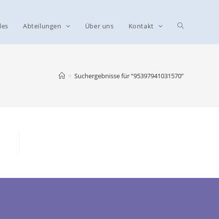
les
Abteilungen
Über uns
Kontakt
>
Suchergebnisse für
“95397941031570”